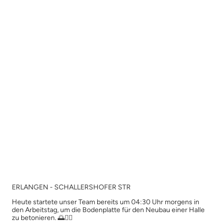
GEWERBEBAU
ERLANGEN-SCHALLERSHOFER STR.
EIGENES PROJEKT STARTEN
ERLANGEN - SCHALLERSHOFER STR
Heute startete unser Team bereits um 04:30 Uhr morgens in
den Arbeitstag, um die Bodenplatte für den Neubau einer Halle
zu betonieren. 🌅👷‍♂️