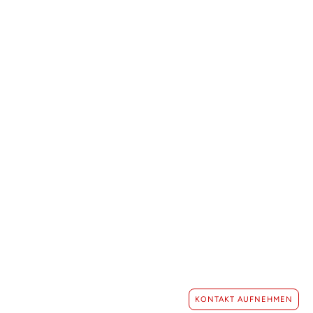
GEMEINSAM
ZUKUNFT
GESTALTEN
Erzählen Sie uns davon! Ihr Projekt. Unser Können.
Gemeinsam zum Erfolg.
PROJEKT STARTEN
KONTAKT AUFNEHMEN