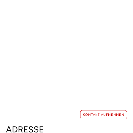
GEMEINSAM
ZUKUNFT
GESTALTEN
Erzählen Sie uns davon! Ihr Projekt. Unser Können.
Gemeinsam zum Erfolg.
PROJEKT STARTEN
KONTAKT AUFNEHMEN
ADRESSE